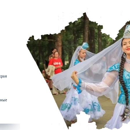
Акция
края
ьные