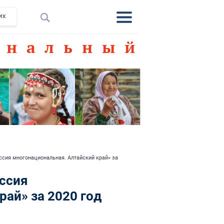
их
меню
ональный
ссия многонациональная. Алтайский край» за
ссия
ай» за 2020 год