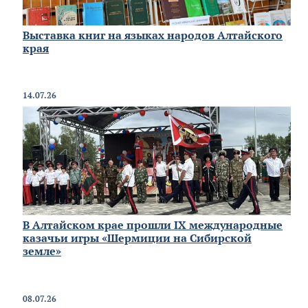
Выставка книг на языках народов Алтайского
края
14.07.26
В Алтайском крае прошли IX международные
казачьи игры «Шермиции на Сибирской
земле»
08.07.26