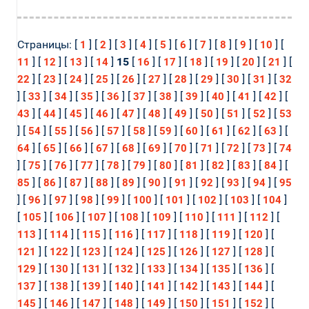
Страницы: [
] [
] [
] [
] [
] [
] [
] [
] [
] [
] [
1
2
3
4
5
6
7
8
9
10
] [
] [
] [
]
15
[
] [
] [
] [
] [
] [
] [
11
12
13
14
16
17
18
19
20
21
] [
] [
] [
] [
] [
] [
] [
] [
] [
] [
22
23
24
25
26
27
28
29
30
31
32
] [
] [
] [
] [
] [
] [
] [
] [
] [
] [
] [
33
34
35
36
37
38
39
40
41
42
] [
] [
] [
] [
] [
] [
] [
] [
] [
] [
43
44
45
46
47
48
49
50
51
52
53
] [
] [
] [
] [
] [
] [
] [
] [
] [
] [
] [
54
55
56
57
58
59
60
61
62
63
] [
] [
] [
] [
] [
] [
] [
] [
] [
] [
64
65
66
67
68
69
70
71
72
73
74
] [
] [
] [
] [
] [
] [
] [
] [
] [
] [
] [
75
76
77
78
79
80
81
82
83
84
] [
] [
] [
] [
] [
] [
] [
] [
] [
] [
85
86
87
88
89
90
91
92
93
94
95
] [
] [
] [
] [
] [
] [
] [
] [
] [
]
96
97
98
99
100
101
102
103
104
[
] [
] [
] [
] [
] [
] [
] [
] [
105
106
107
108
109
110
111
112
] [
] [
] [
] [
] [
] [
] [
] [
113
114
115
116
117
118
119
120
] [
] [
] [
] [
] [
] [
] [
] [
121
122
123
124
125
126
127
128
] [
] [
] [
] [
] [
] [
] [
] [
129
130
131
132
133
134
135
136
] [
] [
] [
] [
] [
] [
] [
] [
137
138
139
140
141
142
143
144
] [
] [
] [
] [
] [
] [
] [
] [
145
146
147
148
149
150
151
152