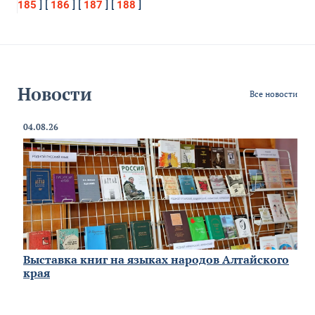
] [
] [
] [
]
185
186
187
188
Новости
Все новости
04.08.26
Выставка книг на языках народов Алтайского
края