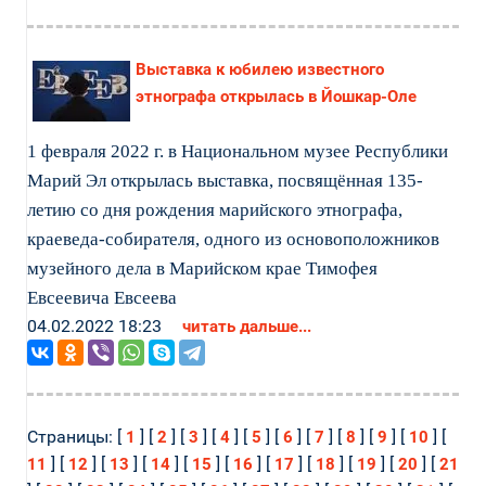
Выставка к юбилею известного
этнографа открылась в Йошкар-Оле
1 февраля 2022 г. в Национальном музее Республики
Марий Эл открылась выставка, посвящённая 135-
летию со дня рождения марийского этнографа,
краеведа-собирателя, одного из основоположников
музейного дела в Марийском крае Тимофея
Евсеевича Евсеева
04.02.2022 18:23
читать дальше...
Страницы: [
] [
] [
] [
] [
] [
] [
] [
] [
] [
] [
1
2
3
4
5
6
7
8
9
10
] [
] [
] [
] [
] [
] [
] [
] [
] [
] [
11
12
13
14
15
16
17
18
19
20
21