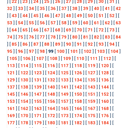
] [
] [
] [
] [
] [
] [
] [
] [
] [
] [
] [
22
23
24
25
26
27
28
29
30
31
] [
] [
] [
] [
] [
] [
] [
] [
] [
] [
32
33
34
35
36
37
38
39
40
41
42
] [
] [
] [
] [
] [
] [
] [
] [
] [
] [
] [
43
44
45
46
47
48
49
50
51
52
] [
] [
] [
] [
] [
] [
] [
] [
] [
] [
53
54
55
56
57
58
59
60
61
62
63
] [
] [
] [
] [
] [
] [
] [
] [
] [
] [
] [
64
65
66
67
68
69
70
71
72
73
] [
] [
] [
] [
] [
] [
] [
] [
] [
] [
74
75
76
77
78
79
80
81
82
83
84
] [
] [
] [
] [
] [
] [
] [
] [
] [
] [
] [
85
86
87
88
89
90
91
92
93
94
] [
] [
] [
]
99
[
] [
] [
] [
] [
]
95
96
97
98
100
101
102
103
104
[
] [
] [
] [
] [
] [
] [
] [
] [
105
106
107
108
109
110
111
112
] [
] [
] [
] [
] [
] [
] [
] [
113
114
115
116
117
118
119
120
] [
] [
] [
] [
] [
] [
] [
] [
121
122
123
124
125
126
127
128
] [
] [
] [
] [
] [
] [
] [
] [
129
130
131
132
133
134
135
136
] [
] [
] [
] [
] [
] [
] [
] [
137
138
139
140
141
142
143
144
] [
] [
] [
] [
] [
] [
] [
] [
145
146
147
148
149
150
151
152
] [
] [
] [
] [
] [
] [
] [
] [
153
154
155
156
157
158
159
160
] [
] [
] [
] [
] [
] [
] [
] [
161
162
163
164
165
166
167
168
] [
] [
] [
] [
] [
] [
] [
] [
169
170
171
172
173
174
175
176
] [
] [
] [
] [
] [
] [
] [
] [
177
178
179
180
181
182
183
184