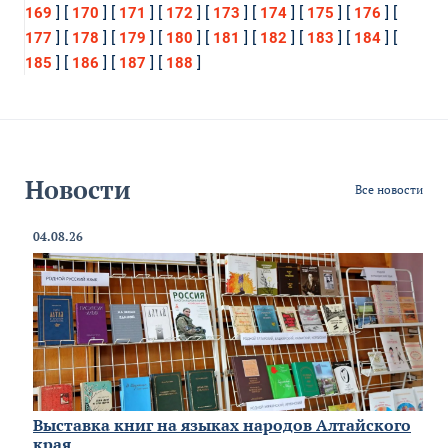
] [
] [
] [
] [
] [
] [
] [
] [
169
170
171
172
173
174
175
176
] [
] [
] [
] [
] [
] [
] [
] [
177
178
179
180
181
182
183
184
] [
] [
] [
]
185
186
187
188
Новости
Все новости
04.08.26
Выставка книг на языках народов Алтайского
края