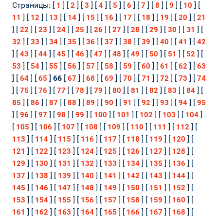
Страницы: [
] [
] [
] [
] [
] [
] [
] [
] [
] [
] [
1
2
3
4
5
6
7
8
9
10
] [
] [
] [
] [
] [
] [
] [
] [
] [
] [
11
12
13
14
15
16
17
18
19
20
21
] [
] [
] [
] [
] [
] [
] [
] [
] [
] [
] [
22
23
24
25
26
27
28
29
30
31
] [
] [
] [
] [
] [
] [
] [
] [
] [
] [
32
33
34
35
36
37
38
39
40
41
42
] [
] [
] [
] [
] [
] [
] [
] [
] [
] [
] [
43
44
45
46
47
48
49
50
51
52
] [
] [
] [
] [
] [
] [
] [
] [
] [
] [
53
54
55
56
57
58
59
60
61
62
63
] [
] [
]
66
[
] [
] [
] [
] [
] [
] [
] [
64
65
67
68
69
70
71
72
73
74
] [
] [
] [
] [
] [
] [
] [
] [
] [
] [
] [
75
76
77
78
79
80
81
82
83
84
] [
] [
] [
] [
] [
] [
] [
] [
] [
] [
85
86
87
88
89
90
91
92
93
94
95
] [
] [
] [
] [
] [
] [
] [
] [
] [
]
96
97
98
99
100
101
102
103
104
[
] [
] [
] [
] [
] [
] [
] [
] [
105
106
107
108
109
110
111
112
] [
] [
] [
] [
] [
] [
] [
] [
113
114
115
116
117
118
119
120
] [
] [
] [
] [
] [
] [
] [
] [
121
122
123
124
125
126
127
128
] [
] [
] [
] [
] [
] [
] [
] [
129
130
131
132
133
134
135
136
] [
] [
] [
] [
] [
] [
] [
] [
137
138
139
140
141
142
143
144
] [
] [
] [
] [
] [
] [
] [
] [
145
146
147
148
149
150
151
152
] [
] [
] [
] [
] [
] [
] [
] [
153
154
155
156
157
158
159
160
] [
] [
] [
] [
] [
] [
] [
] [
161
162
163
164
165
166
167
168