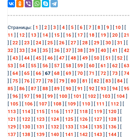
Страницы: [
] [
] [
] [
] [
] [
] [
] [
] [
] [
] [
1
2
3
4
5
6
7
8
9
10
] [
] [
] [
] [
] [
] [
] [
] [
] [
] [
11
12
13
14
15
16
17
18
19
20
21
] [
] [
] [
] [
] [
] [
] [
] [
] [
] [
] [
22
23
24
25
26
27
28
29
30
31
] [
] [
] [
] [
] [
] [
] [
] [
] [
] [
32
33
34
35
36
37
38
39
40
41
42
] [
] [
] [
] [
] [
] [
] [
] [
] [
] [
] [
43
44
45
46
47
48
49
50
51
52
] [
] [
] [
] [
] [
] [
] [
] [
] [
] [
53
54
55
56
57
58
59
60
61
62
63
] [
] [
] [
]
67
[
] [
] [
] [
] [
] [
] [
64
65
66
68
69
70
71
72
73
74
] [
] [
] [
] [
] [
] [
] [
] [
] [
] [
] [
75
76
77
78
79
80
81
82
83
84
] [
] [
] [
] [
] [
] [
] [
] [
] [
] [
85
86
87
88
89
90
91
92
93
94
95
] [
] [
] [
] [
] [
] [
] [
] [
] [
]
96
97
98
99
100
101
102
103
104
[
] [
] [
] [
] [
] [
] [
] [
] [
105
106
107
108
109
110
111
112
] [
] [
] [
] [
] [
] [
] [
] [
113
114
115
116
117
118
119
120
] [
] [
] [
] [
] [
] [
] [
] [
121
122
123
124
125
126
127
128
] [
] [
] [
] [
] [
] [
] [
] [
129
130
131
132
133
134
135
136
] [
] [
] [
] [
] [
] [
] [
] [
137
138
139
140
141
142
143
144