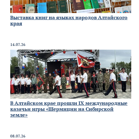
Выставка книг на языках народов Алтайского
края
14.07.26
В Алтайском крае прошли IX международные
казачьи игры «Шермиции на Сибирской
земле»
08.07.26